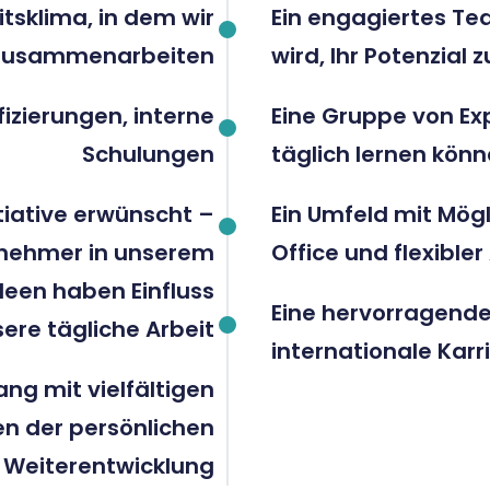
tsklima, in dem wir
Ein engagiertes Te
m zusammenarbeiten
wird, Ihr Potenzial 
fizierungen, interne
Eine Gruppe von Ex
Schulungen
täglich lernen kön
tiative erwünscht –
Ein Umfeld mit Mög
rnehmer in unserem
Office und flexible
een haben Einfluss
Eine hervorragende
ere tägliche Arbeit
internationale Karr
ng mit vielfältigen
en der persönlichen
Weiterentwicklung