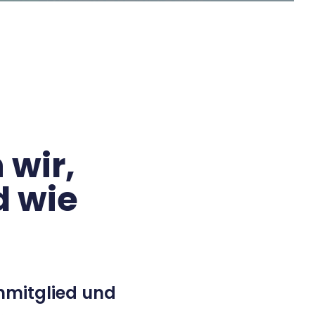
 wir,
d wie
ammitglied und