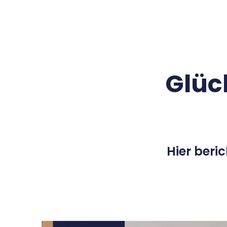
Glüc
Hier beri